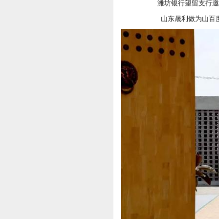
潍坊银行望留支行邀
山东晟利做为山百